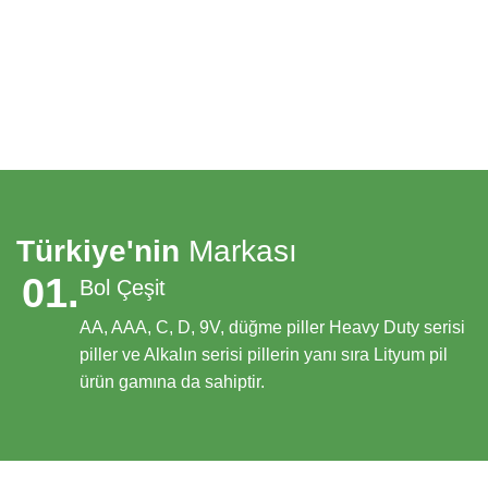
ATC LIGHTING
Menu
Daha Fazla
Aydınlık
Daha Az
Elektrik Faturası
Ürünleri Görüntüle
Türkiye'nin
Markası
01.
Bol Çeşit
AA, AAA, C, D, 9V, düğme piller Heavy Duty serisi
piller ve Alkalın serisi pillerin yanı sıra Lityum pil
ürün gamına da sahiptir.