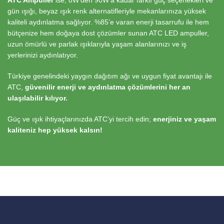
ATC Ampuller
ise, 8W’den 90W’a kadar farklı güç seçenekleri ve
gün ışığı, beyaz ışık renk alternatifleriyle mekanlarınıza yüksek
kaliteli aydınlatma sağlıyor. %85’e varan enerji tasarrufu ile hem
bütçenize hem doğaya dost çözümler sunan ATC LED ampuller,
uzun ömürlü ve parlak ışıklarıyla yaşam alanlarınızı ve iş
yerlerinizi aydınlatıyor.
Türkiye genelindeki yaygın dağıtım ağı ve uygun fiyat avantajı ile
ATC,
güvenilir enerji ve aydınlatma çözümlerini her an
ulaşılabilir kılıyor.
Güç ve ışık ihtiyaçlarınızda ATC’yi tercih edin;
enerjiniz ve yaşam
kaliteniz hep yüksek kalsın!